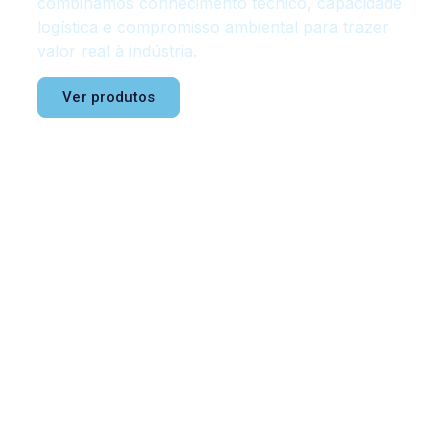
combinamos conhecimento técnico, capacidade
logística e compromisso ambiental para trazer
valor real à indústria.
Ver produtos
Contactar