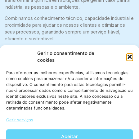
transformar a química em soluções que geram valor para a
indústria, as pessoas e o ambiente.
Combinamos conhecimento técnico, capacidade industrial e
proximidade para ajudar os nossos clientes a otimizar os
seus processos, garantindo sempre um serviço fiável,
eficiente e sustentável.
Construímos relações de longo prazo baseadas na
Gerir o consentimento de
honestidade, no compromisso e na excelência, promovendo
cookies
uma indústria mais competitiva e respeitadora do ambiente.
Para oferecer as melhores experiências, utilizamos tecnologias
Leia mais
como cookies para armazenar e/ou aceder a informações do
dispositivo. O consentimento para estas tecnologias permitir-
nos-á processar dados como o comportamento de navegação ou
identificadores exclusivos neste site. A não concessão ou a
retirada do consentimento pode afetar negativamente
Os nossos sectores
determinadas funcionalidades.
Gerir serviços
Aceitar