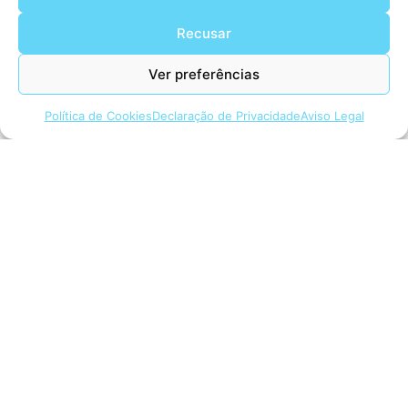
Recusar
Agroquímica
5 produtos →
Ver preferências
Política de Cookies
Declaração de Privacidade
Aviso Legal
Alimentação e bebidas
29 produtos →
Detergência