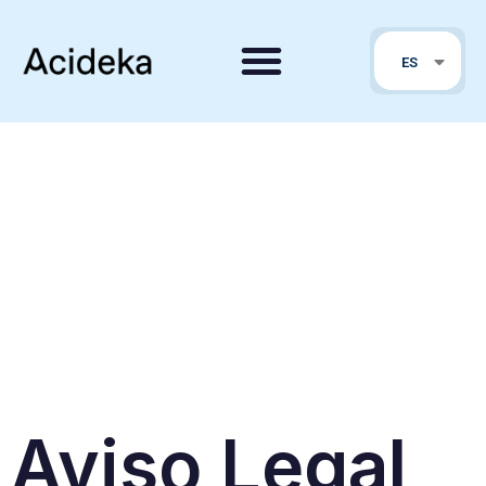
EN
ES
PT
Aviso Legal