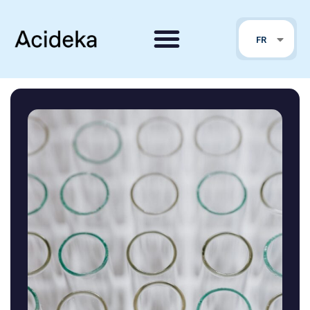
EN
FR
PT