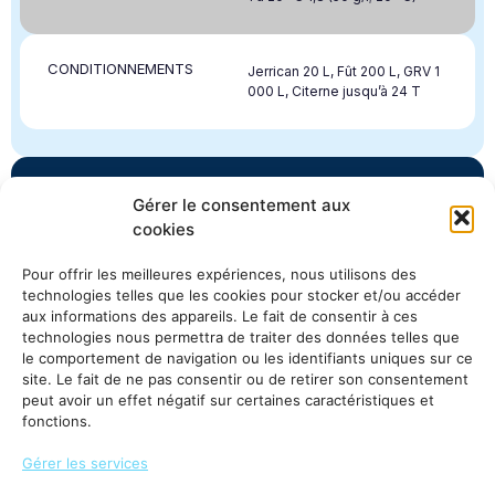
CONDITIONNEMENTS
Jerrican 20 L, Fût 200 L, GRV 1
000 L, Citerne jusqu’à 24 T
Gérer le consentement aux
Vous avez besoin de ce produit?
cookies
Accédez à l’espace clients pour consulter la
disponibilité et les conditions, ou contactez notre
Pour offrir les meilleures expériences, nous utilisons des
équipe commerciale.
technologies telles que les cookies pour stocker et/ou accéder
aux informations des appareils. Le fait de consentir à ces
technologies nous permettra de traiter des données telles que
Accéder à
Demander des
le comportement de navigation ou les identifiants uniques sur ce
l'espace
informations
clients
site. Le fait de ne pas consentir ou de retirer son consentement
peut avoir un effet négatif sur certaines caractéristiques et
fonctions.
Gérer les services