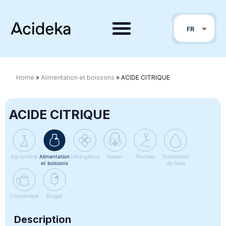
EN
FR
PT
Home
»
Alimentation et boissons
»
ACIDE CITRIQUE
ACIDE CITRIQUE
Agrochimie
Alimentation
Détergence
Papier
Piscines
Traitement
et boissons
de l'eau
Cosmétique
Biogaz
Description