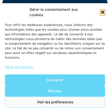
Gérer le consentement aux
Vous avez besoin de ce produit?
cookies
Accédez à l’espace clients pour consulter la
disponibilité et les conditions, ou contactez notre
Pour offrir les meilleures expériences, nous utilisons des
équipe commerciale.
technologies telles que les cookies pour stocker et/ou accéder
aux informations des appareils. Le fait de consentir à ces
technologies nous permettra de traiter des données telles que
Accéder à
Demander des
le comportement de navigation ou les identifiants uniques sur ce
l'espace
informations
clients
site. Le fait de ne pas consentir ou de retirer son consentement
peut avoir un effet négatif sur certaines caractéristiques et
fonctions.
Gérer les services
Accepter
Refuser
Voir les préférences