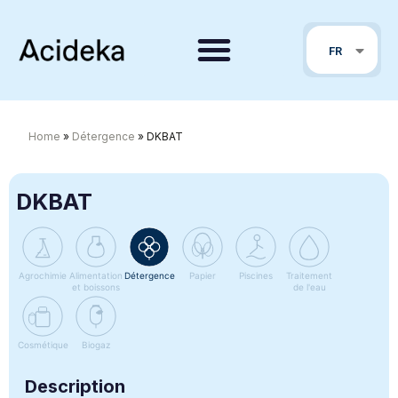
EN
FR
PT
Home
»
Détergence
»
DKBAT
DKBAT
Agrochimie
Alimentation
Détergence
Papier
Piscines
Traitement
et boissons
de l'eau
Cosmétique
Biogaz
Description