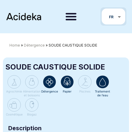
EN
FR
PT
Home
»
Détergence
»
SOUDE CAUSTIQUE SOLIDE
SOUDE CAUSTIQUE SOLIDE
Agrochimie
Alimentation
Détergence
Papier
Piscines
Traitement
et boissons
de l'eau
Cosmétique
Biogaz
Description