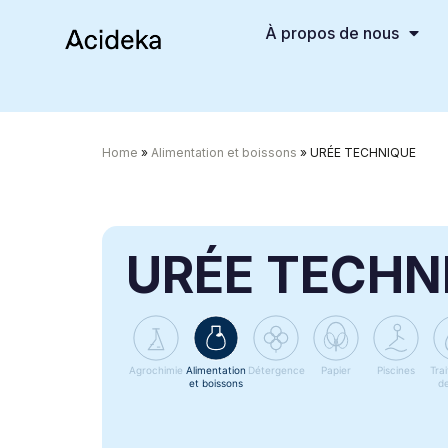
À propos de nous
Home
»
Alimentation et boissons
»
URÉE TECHNIQUE
URÉE TECHN
Agrochimie
Alimentation
Détergence
Papier
Piscines
Tra
et boissons
de