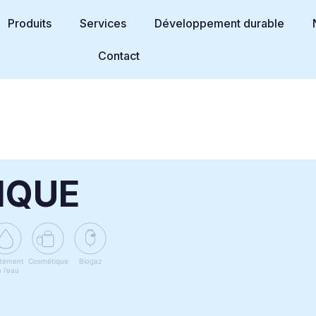
Produits
Services
Développement durable
Contact
IQUE
itement
Cosmétique
Biogaz
 l'eau