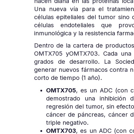
hacen diana en las proteínas loca
Una nueva vía para el tratamien
células epiteliales del tumor sino 
células endoteliales que prov
inmunológica y la resistencia farma
Dentro de la cartera de producto
OMTX705 yOMTX703. Cada una de
grados de desarrollo. La Socie
generar nuevos fármacos contra n
corto de tiempo (1 año).
OMTX705
, es un ADC (con c
demostrado una inhibición 
regresión del tumor, sin efec
cáncer de páncreas, cáncer 
triple negativo.
OMTX703
, es un ADC (con c