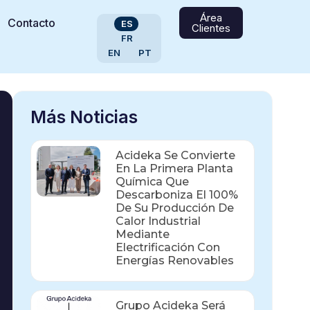
Área
Contacto
ES
Clientes
FR
EN
PT
Más Noticias
Acideka Se Convierte
En La Primera Planta
Química Que
Descarboniza El 100%
De Su Producción De
Calor Industrial
Mediante
Electrificación Con
Energías Renovables
Grupo Acideka Será