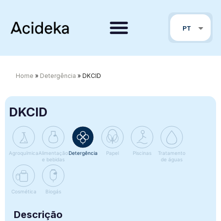
FR
PT
EN
Home
»
Detergência
»
DKCID
DKCID
Agroquímica
Alimentação
Detergência
Papel
Piscinas
Tratamento
e bebidas
de águas
Cosmética
Biogás
Descrição