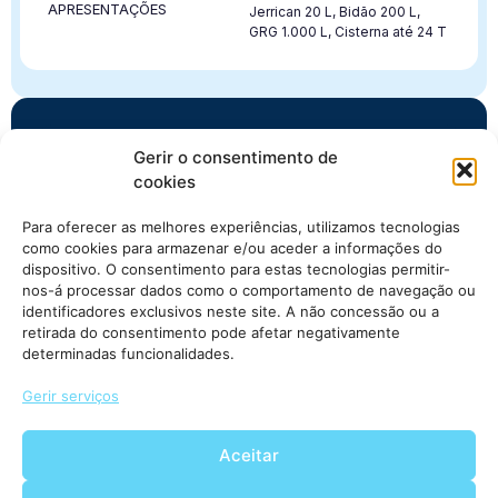
APRESENTAÇÕES
Jerrican 20 L, Bidão 200 L,
GRG 1.000 L, Cisterna até 24 T
Gerir o consentimento de
Precisa deste produto?
cookies
Aceda à área de clientes para consultar
disponibilidade e condições, ou contacte a nossa
Para oferecer as melhores experiências, utilizamos tecnologias
equipa comercial.
como cookies para armazenar e/ou aceder a informações do
dispositivo. O consentimento para estas tecnologias permitir-
Aceder à área de
Solicitar
nos-á processar dados como o comportamento de navegação ou
clientes
informação
identificadores exclusivos neste site. A não concessão ou a
retirada do consentimento pode afetar negativamente
determinadas funcionalidades.
Gerir serviços
Aceitar