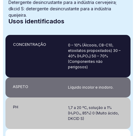
Detergente desincrustante para a indústria cervejeira;
dkcid S: detergente desincrustante para a indústria
queijeira.
Usos identificados
CONCENTRAÇÃO​
0 – 10% (Álcoois, C8-C10,
etoxilatos propoxilados) 30 –
40% (H₃PO₄) 50 – 70%
(Componentes não
perigosos)
ASPETO
Líquido incolor e inodoro.
PH
1,7 a 20 ºC, solução a 1%
(H₃PO₄, 85%) 0 (Muito ácido,
DKCID S)