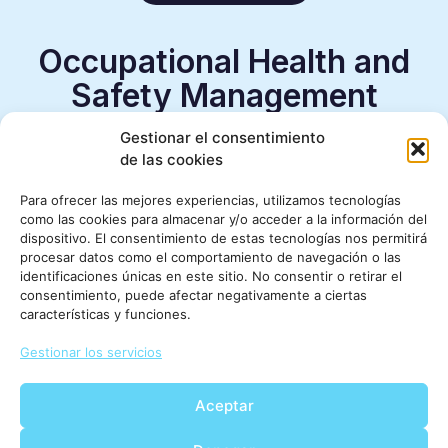
Occupational Health and
Safety Management
System
Gestionar el consentimiento
de las cookies
IQNET
ISO 45001:2018
Para ofrecer las mejores experiencias, utilizamos tecnologías
como las cookies para almacenar y/o acceder a la información del
dispositivo. El consentimiento de estas tecnologías nos permitirá
Ver Certificado
procesar datos como el comportamiento de navegación o las
identificaciones únicas en este sitio. No consentir o retirar el
consentimiento, puede afectar negativamente a ciertas
características y funciones.
Contacto
Trabaja con nosotros
Gestionar los servicios
Aviso Legal
Política Privacidad
Aceptar
Código de Conducta
Certificados de Calidad
Buzón del empleado