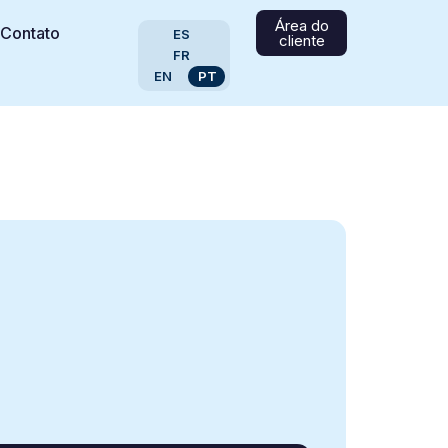
Área do
Contato
ES
cliente
FR
EN
PT