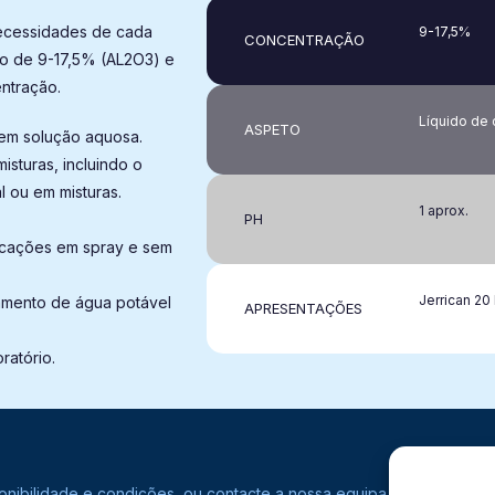
necessidades de cada
9-17,5%
CONCENTRAÇÃO​
o de 9-17,5% (AL2O3) e
ntração.
Líquido de 
ASPETO
 em solução aquosa.
isturas, incluindo o
 ou em misturas.
1 aprox.
PH
plicações em spray e sem
Jerrican 20 
atamento de água potável
APRESENTAÇÕES
oratório.
ponibilidade e condições, ou contacte a nossa equipa comercial.