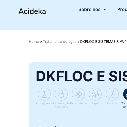
Sobre nós
Prod
Home
»
Tratamento de água
»
DKFLOC E SISTEMAS RI-WP
DKFLOC E S
Agroquímica
Alimentação
Detergência
Papel
Piscinas
Tra
e bebidas
de