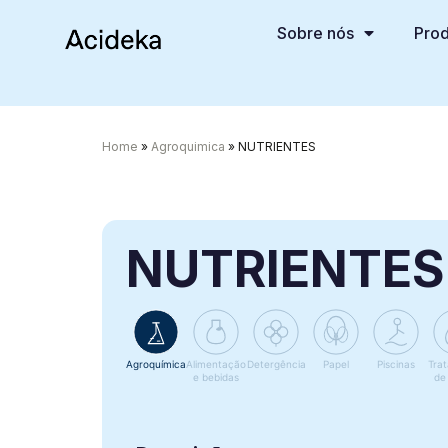
Sobre nós
Prod
Home
»
Agroquimica
»
NUTRIENTES
NUTRIENTES
Agroquímica
Alimentação
Detergência
Papel
Piscinas
Tra
e bebidas
de