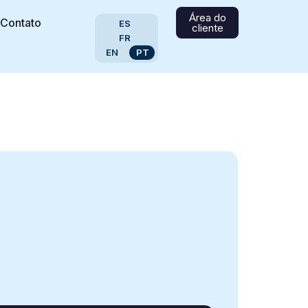
Área do
Contato
ES
cliente
FR
EN
PT