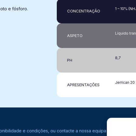
zoto e fósforo.
1 – 10% (N
CONCENTRAÇÃO​
Líquido tra
ASPETO
8,7
PH
Jerrican 20 
APRESENTAÇÕES
ponibilidade e condições, ou contacte a nossa equipa comercial.